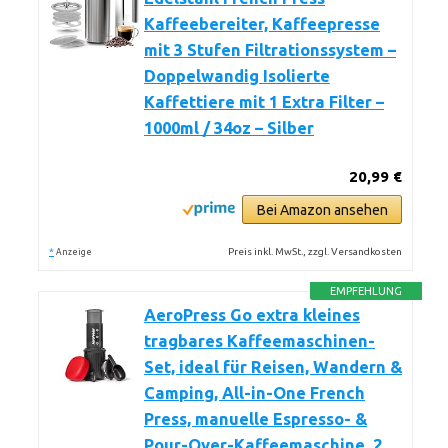
Kaffeebereiter, Kaffeepresse
mit 3 Stufen Filtrationssystem –
Doppelwandig Isolierte
Kaffettiere mit 1 Extra Filter –
1000ml / 34oz – Silber
20,99 €
Bei Amazon ansehen
*
Preis inkl. MwSt., zzgl. Versandkosten
Anzeige
EMPFEHLUNG
AeroPress Go extra kleines
tragbares Kaffeemaschinen-
Set, ideal für Reisen, Wandern &
Camping, All-in-One French
Press, manuelle Espresso- &
Pour-Over-Kaffeemaschine, 2