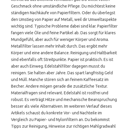
Geschmack ohne umständliche Pflege. Du möchtest keine
ständigen Nachkäufe von Papierfiltern. Oder du überlegst
den Umstieg von Papier auf Metall, weil dir Umweltaspekte
wichtig sind. Typische Probleme dabei sind klar. Papierfilter
fangen viele Öle und feine Partikel ab. Das sorgt für klares
Mundgefühl, aber auch für weniger Körper und Aroma.
Metallfilter lassen mehr Inhalt durch. Das ergibt mehr
Körper und eine andere Balance. Reinigung und Haltbarkeit
sind ebenfalls oft Streitpunkte. Papier ist praktisch. Es ist
aber auch Einweg. Edelstahlfilter dagegen musst du
reinigen. Sie halten aber Jahre. Das spart langfristig Geld
und Müll. Manche stören sich an feinem Kaffeesatz im
Becher. Andere mögen gerade die zusätzliche Textur.
Materialfragen sind relevant. Edelstahl ist rostfrei und
robust. Es verträgt Hitze und mechanische Beanspruchung
besser als viele Alternativen. Im weiteren Verlauf dieses
Artikels schaust du konkrete Vor- und Nachteile im
Vergleich zu Papier- und Nylonfiltern an. Du bekommst
Tipps zur Reinigung, Hinweise zur richtigen Mahlgradwahl