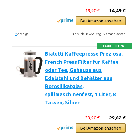
19,90 €
14,49 €
Bei Amazon ansehen
*
Preis inkl. MwSt., zzgl. Versandkosten
Anzeige
EMPFEHLUNG
Bialetti Kaffeepresse Preziosa,
French Press Filter für Kaffee
oder Tee, Gehäuse aus
Edelstahl und Behälter aus
Borosilikatglas,
spülmaschinenfest, 1 Liter, 8
Tassen, Silber
33,90 €
29,82 €
Bei Amazon ansehen