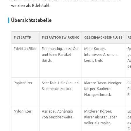
werden als Edelstahl.
Übersichtstabelle
FILTERTYP
FILTRATIONSWIRKUNG
GESCHMACKSEINFLUSS
R
Edelstahlfilter
Feinmaschig. Lässt Öle
Mehr Körper.
S
und feine Partikel
Intensivere Aromen.
ge
durch.
Leicht trüb.
A
g
Papierfilter
Sehr fein. Hält Öle und
Klarere Tasse. Weniger
E
Sedimente zurück.
Körper. Sauberer
Ei
Nachgeschmack.
E
Nylonfilter
Variabel. Abhängig
Mittlerer Körper.
Sp
von Maschenweite.
Klarer als Stahl aber
g
voller als Papier.
e
T