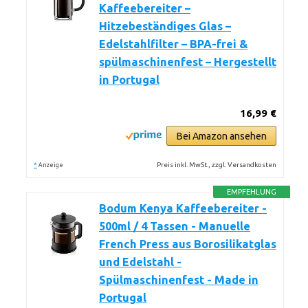
Kaffeebereiter –
Hitzebeständiges Glas –
Edelstahlfilter – BPA-frei &
spülmaschinenfest – Hergestellt
in Portugal
16,99 €
Bei Amazon ansehen
*
Preis inkl. MwSt., zzgl. Versandkosten
Anzeige
EMPFEHLUNG
Bodum Kenya Kaffeebereiter -
500ml / 4 Tassen - Manuelle
French Press aus Borosilikatglas
und Edelstahl -
Spülmaschinenfest - Made in
Portugal