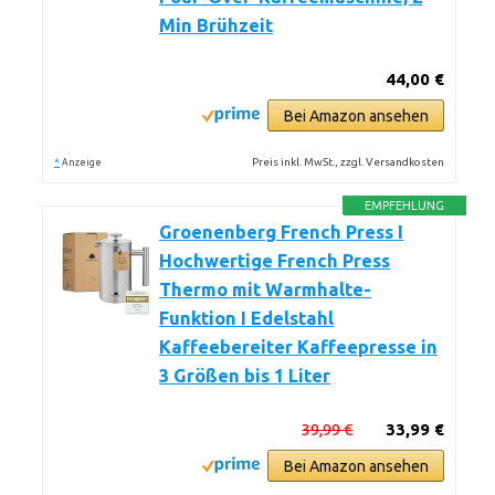
Min Brühzeit
44,00 €
Bei Amazon ansehen
*
Preis inkl. MwSt., zzgl. Versandkosten
Anzeige
EMPFEHLUNG
Groenenberg French Press I
Hochwertige French Press
Thermo mit Warmhalte-
Funktion I Edelstahl
Kaffeebereiter Kaffeepresse in
3 Größen bis 1 Liter
39,99 €
33,99 €
Bei Amazon ansehen