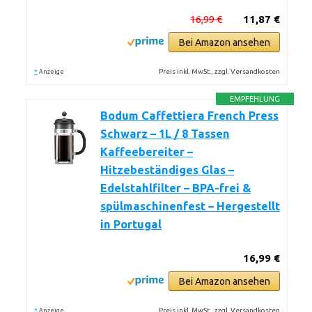
16,99 €
11,87 €
Bei Amazon ansehen
*
Preis inkl. MwSt., zzgl. Versandkosten
Anzeige
EMPFEHLUNG
Bodum Caffettiera French Press
Schwarz – 1L / 8 Tassen
Kaffeebereiter –
Hitzebeständiges Glas –
Edelstahlfilter – BPA-frei &
spülmaschinenfest – Hergestellt
in Portugal
16,99 €
Bei Amazon ansehen
*
Preis inkl. MwSt., zzgl. Versandkosten
Anzeige