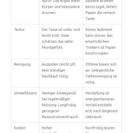
durch. Das ergibt mehr
saubere Aromen
Körper und intensivere
bevorzugst, liefert
Aromen.
Papier die reinere
Tasse.
Textur
Die Tasse ist voller und
Feines Sediment
leicht trüb. Viele
kann stören. Bei
schätzen das satte
empfindlichen
Mundgefühl.
Trinkern ist Papier
komfortabler.
Reinigung
Ausspülen reicht oft.
Ölfilme bauen sich
Kein ständiger
an. Gelegentliche
Nachkauf nötig.
Tiefenreinigung ist
nötig.
Umweltbilanz
Weniger Einwegmüll
Herstellung ist
bei regelmäßiger
energieintensiver.
Nutzung. Langfristig
Vorteil entsteht
geringerer
erst nach längerem
Ressourcenverbrauch.
Gebrauch.
Kosten
Hoher
Kurzfristig teurer.