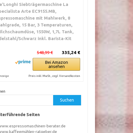
e'Longhi Siebträgermaschine La
pecialista Arte EC9155.MB,
spressomaschine mit Mahlwerk, 8
ahlgrade, 15 Bar, 3 Temperaturen,
ilchschaumdüse, 1550W, 1,7L Tank,
delstahl/Schwarz inkl. Barista-Kit
548,99 €
335,24 €
Bei Amazon
ansehen
Preis inkl. MwSt., zzgl. Versandkosten
nzeige
hen
Suchen
terführende Seiten
www.espressomaschinen-berater.de
www.kaffeemühlen-ratgeber.de