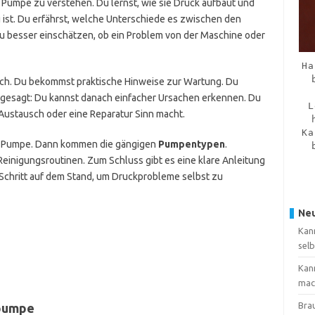
er Pumpe zu verstehen. Du lernst, wie sie Druck aufbaut und
 ist. Du erfährst, welche Unterschiede es zwischen den
u besser einschätzen, ob ein Problem von der Maschine oder
Ha
dlich. Du bekommst praktische Hinweise zur Wartung. Du
rz gesagt: Du kannst danach einfacher Ursachen erkennen. Du
L
 Austausch oder eine Reparatur Sinn macht.
Ka
 Pumpe. Dann kommen die gängigen
Pumpentypen
.
Reinigungsroutinen. Zum Schluss gibt es eine klare Anleitung
ür Schritt auf dem Stand, um Druckprobleme selbst zu
Neu
Kan
sel
Kan
mac
Brau
kpumpe