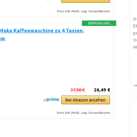
Preis inkl. MwSt., zzgl. Versandkosten
D
EMPFEHLUNG
E
 Moka Kaffeemaschine zu 4 Tassen,
p
um
V
W
*
A
37,90 €
26,49 €
Bei Amazon ansehen
Preis inkl. MwSt., zzgl. Versandkosten