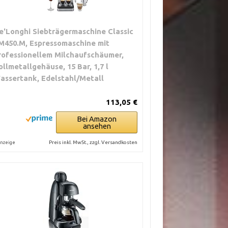
e'Longhi Siebträgermaschine Classic
M450.M, Espressomaschine mit
rofessionellem Milchaufschäumer,
ollmetallgehäuse, 15 Bar, 1,7 l
assertank, Edelstahl/Metall
113,05 €
Bei Amazon
ansehen
Preis inkl. MwSt., zzgl. Versandkosten
nzeige