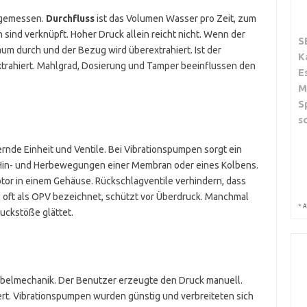
ar gemessen.
Durchfluss
ist das Volumen Wasser pro Zeit, zum
n sind verknüpft. Hoher Druck allein reicht nicht. Wenn der
S
aum durch und der Bezug wird überextrahiert. Ist der
K
xtrahiert. Mahlgrad, Dosierung und Tamper beeinflussen den
E
M
S
s
rnde Einheit und Ventile. Bei Vibrationspumpen sorgt ein
 Hin- und Herbewegungen einer Membran oder eines Kolbens.
tor in einem Gehäuse. Rückschlagventile verhindern, dass
 oft als OPV bezeichnet, schützt vor Überdruck. Manchmal
*
A
ruckstöße glättet.
belmechanik. Der Benutzer erzeugte den Druck manuell.
rt. Vibrationspumpen wurden günstig und verbreiteten sich