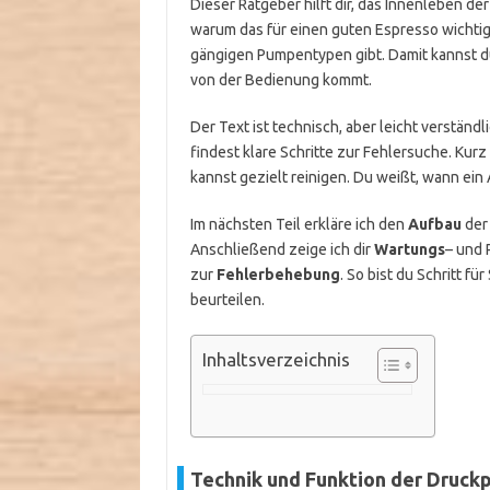
Dieser Ratgeber hilft dir, das Innenleben d
warum das für einen guten Espresso wichtig
gängigen Pumpentypen gibt. Damit kannst d
von der Bedienung kommt.
Der Text ist technisch, aber leicht verstän
findest klare Schritte zur Fehlersuche. Ku
kannst gezielt reinigen. Du weißt, wann ein
Im nächsten Teil erkläre ich den
Aufbau
der
Anschließend zeige ich dir
Wartungs
– und 
zur
Fehlerbehebung
. So bist du Schritt f
beurteilen.
Inhaltsverzeichnis
Technik und Funktion der Druc