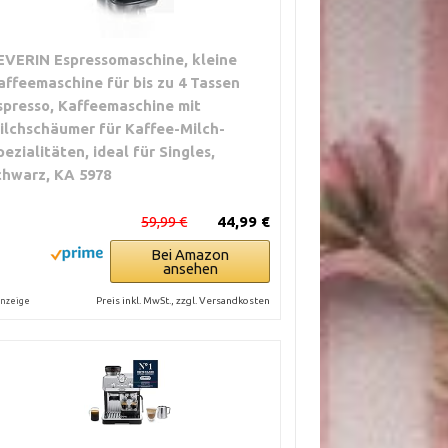
EVERIN Espressomaschine, kleine
affeemaschine für bis zu 4 Tassen
spresso, Kaffeemaschine mit
ilchschäumer für Kaffee-Milch-
pezialitäten, ideal für Singles,
chwarz, KA 5978
59,99 €
44,99 €
Bei Amazon
ansehen
Preis inkl. MwSt., zzgl. Versandkosten
nzeige