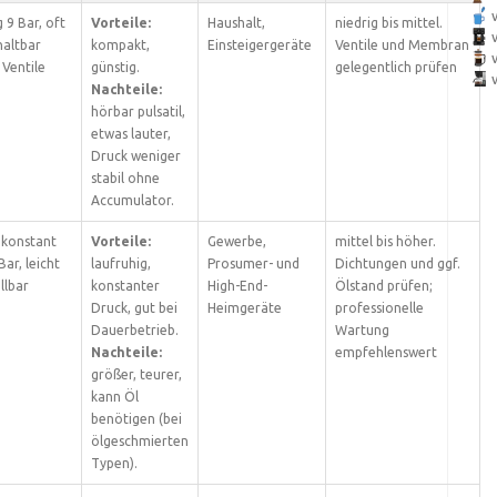
 9 Bar, oft
Vorteile:
Haushalt,
niedrig bis mittel.
altbar
kompakt,
Einsteigergeräte
Ventile und Membran
 Ventile
günstig.
gelegentlich prüfen
Nachteile:
hörbar pulsatil,
etwas lauter,
Druck weniger
stabil ohne
Accumulator.
 konstant
Vorteile:
Gewerbe,
mittel bis höher.
ar, leicht
laufruhig,
Prosumer- und
Dichtungen und ggf.
llbar
konstanter
High-End-
Ölstand prüfen;
Druck, gut bei
Heimgeräte
professionelle
Dauerbetrieb.
Wartung
Nachteile:
empfehlenswert
größer, teurer,
kann Öl
benötigen (bei
ölgeschmierten
Typen).