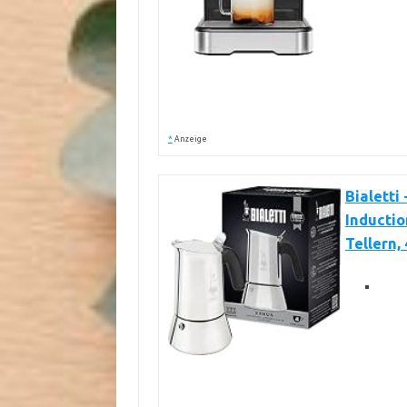
*
Anzeige
Bialetti
Inductio
Tellern,