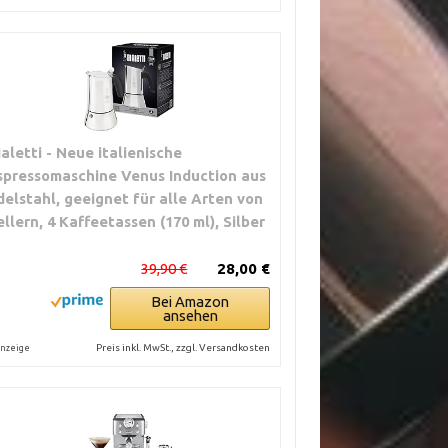
ialetti - Neue italienische
spressomaschine Venus Induction aus
delstahl, geeignet für alle Arten von
ellern, 4 Kaffeetassen (170 ml), Silber
39,90 €
28,00 €
Bei Amazon
ansehen
Preis inkl. MwSt., zzgl. Versandkosten
nzeige