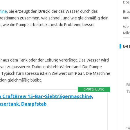
Dos
hine
. Sie erzeugt den
Druck
, der das Wasser durch das
Bra
und 
 bestimmen zusammen, wie schnell und wie gleichmäßig dein
t, wie die Pumpe arbeitet, kannst du Probleme besser
Wie 
Mil
Bes
r aus dem Tank oder der Leitung verdrängt. Das Wasser wird
er zu passieren. Dabei entsteht Widerstand. Die Pumpe
 Typisch für Espresso ist ein Zielwert um
9 bar
. Die Maschine
tion gleichmäßig bleibt.
B
EMPFEHLUNG
T
 CraftBrew 15-Bar-Siebträgermaschine,
ssertank, Dampfstab
*
A