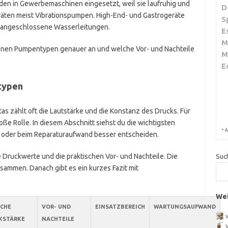
en in Gewerbemaschinen eingesetzt, weil sie laufruhig und
D
geräten meist Vibrationspumpen. High-End- und Gastrogeräte
S
t angeschlossene Wasserleitungen.
E
M
zelnen Pumpentypen genauer an und welche Vor- und Nachteile
M
E
typen
tas zählt oft die Lautstärke und die Konstanz des Drucks. Für
oße Rolle. In diesem Abschnitt siehst du die wichtigsten
*
A
l oder beim Reparaturaufwand besser entscheiden.
e Druckwerte und die praktischen Vor- und Nachteile. Die
Suc
usammen. Danach gibt es ein kurzes Fazit mit
Wei
SCHE
VOR- UND
EINSATZBEREICH
WARTUNGSAUFWAND
KSTÄRKE
NACHTEILE