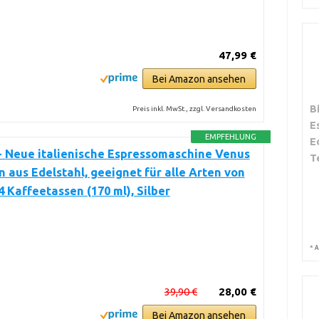
47,99 €
Bei Amazon ansehen
B
Preis inkl. MwSt., zzgl. Versandkosten
E
EMPFEHLUNG
E
 - Neue italienische Espressomaschine Venus
T
n aus Edelstahl, geeignet für alle Arten von
 4 Kaffeetassen (170 ml), Silber
*
A
39,90 €
28,00 €
Bei Amazon ansehen