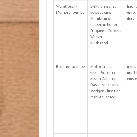
Vibrations- /
Elektromagnet
häufig
Membranpumpe
bewegt eine
umsch
Membran oder
durch
Kolben in hoher
Frequenz. Fördert
Wasser
pulsierend.
Rotationspumpe
Motor treibt
meist
einen Rotor in
um 9 B
einem Gehäuse.
einste
Das erzeugt einen
stetigen Fluss und
stabilen Druck.