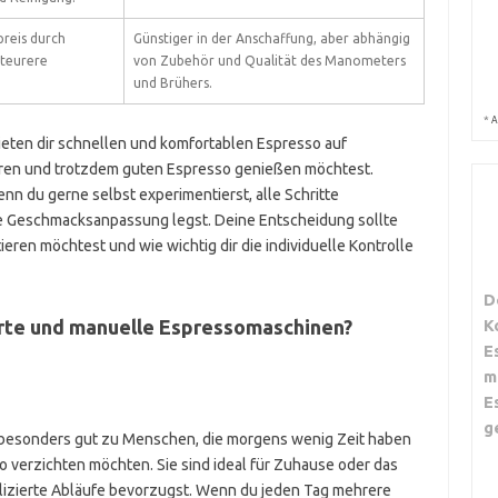
reis durch
Günstiger in der Anschaffung, aber abhängig
 teurere
von Zubehör und Qualität des Manometers
und Brühers.
*
A
eten dir schnellen und komfortablen Espresso auf
paren und trotzdem guten Espresso genießen möchtest.
n du gerne selbst experimentierst, alle Schritte
elle Geschmacksanpassung legst. Deine Entscheidung sollte
eren möchtest und wie wichtig dir die individuelle Kontrolle
D
erte und manuelle Espressomaschinen?
K
E
m
E
g
besonders gut zu Menschen, die morgens wenig Zeit haben
o verzichten möchten. Sie sind ideal für Zuhause oder das
izierte Abläufe bevorzugst. Wenn du jeden Tag mehrere