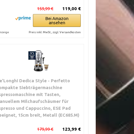
159,99 €
119,00 €
Bei Amazon
ansehen
Preis inkl. MwSt., zzgl. Versandkosten
nzeige
e'Longhi Dedica Style - Perfetto
ompakte Siebträgermaschine
spressomaschine mit Tasten,
anuellem Milchaufschäumer für
spresso und Cappuccino, ESE Pad
eeignet, 15cm breit, Metall (EC685.M)
179,99 €
123,99 €