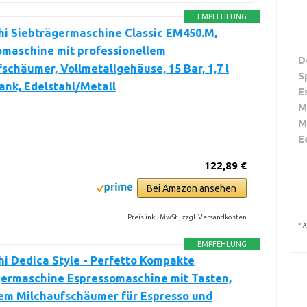
EMPFEHLUNG
hi Siebträgermaschine Classic EM450.M,
omaschine mit professionellem
D
schäumer, Vollmetallgehäuse, 15 Bar, 1,7 l
S
nk, Edelstahl/Metall
E
M
M
E
122,89 €
Bei Amazon ansehen
Preis inkl. MwSt., zzgl. Versandkosten
*
A
EMPFEHLUNG
i Dedica Style - Perfetto Kompakte
germaschine Espressomaschine mit Tasten,
em Milchaufschäumer für Espresso und