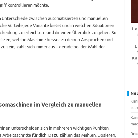
iff kontrollieren möchte.
sten Unterschiede zwischen automatisierten und manuellen
he Vorteile jede Variante bietet und in welchen Situationen
Ha
tscheidung zu erleichtern und dir einen Überblick zu geben. So
hätzen, welche Maschine besser zu deinen Ansprüchen und
L
zu sein, zahlt sich immer aus – gerade bei der Wahl der
Ka
Neu
Kan
ssomaschinen im Vergleich zu manuellen
sel
Kan
mac
inen unterscheiden sich in mehreren wichtigen Punkten.
Brau
Arbeitsschritte für dich. Dazu zählen das Mahlen, Dosieren,