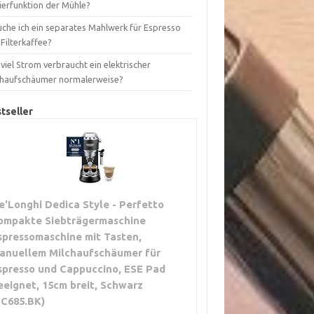
ierfunktion der Mühle?
uche ich ein separates Mahlwerk für Espresso
Filterkaffee?
viel Strom verbraucht ein elektrischer
chaufschäumer normalerweise?
tseller
e'Longhi Dedica Style - Perfetto
ompakte Siebträgermaschine
spressomaschine mit Tasten,
anuellem Milchaufschäumer für
spresso und Cappuccino, ESE Pad
eeignet, 15cm breit, Schwarz
EC685.BK)