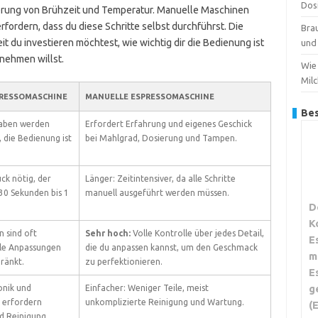
Dos
erung von Brühzeit und Temperatur. Manuelle Maschinen
rfordern, dass du diese Schritte selbst durchführst. Die
Bra
it du investieren möchtest, wie wichtig dir die Bedienung ist
und 
 nehmen willst.
Wie 
Mil
PRESSOMASCHINE
MANUELLE ESPRESSOMASCHINE
Bes
aben werden
Erfordert Erfahrung und eigenes Geschick
, die Bedienung ist
bei Mahlgrad, Dosierung und Tampen.
ck nötig, der
Länger: Zeitintensiver, da alle Schritte
30 Sekunden bis 1
manuell ausgeführt werden müssen.
D
K
n sind oft
Sehr hoch:
Volle Kontrolle über jedes Detail,
E
lle Anpassungen
die du anpassen kannst, um den Geschmack
m
ränkt.
zu perfektionieren.
E
g
onik und
Einfacher: Weniger Teile, meist
 erfordern
unkomplizierte Reinigung und Wartung.
(
d Reinigung.