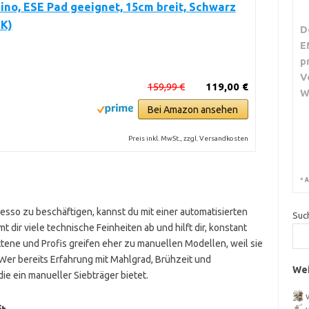
no, ESE Pad geeignet, 15cm breit, Schwarz
BK)
D
E
p
V
159,99 €
119,00 €
W
Bei Amazon ansehen
Preis inkl. MwSt., zzgl. Versandkosten
*
A
esso zu beschäftigen, kannst du mit einer automatisierten
Suc
 dir viele technische Feinheiten ab und hilft dir, konstant
ene und Profis greifen eher zu manuellen Modellen, weil sie
Wer bereits Erfahrung mit Mahlgrad, Brühzeit und
Wei
die ein manueller Siebträger bietet.