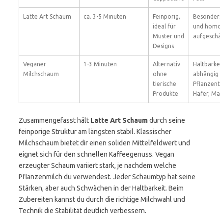
Latte Art Schaum
ca. 3-5 Minuten
Feinporig,
Besonders
ideal für
und hom
Muster und
aufgesch
Designs
Veganer
1-3 Minuten
Alternativ
Haltbarke
Milchschaum
ohne
abhängig
tierische
Pflanzent
Produkte
Hafer, Ma
Zusammengefasst hält
Latte Art Schaum
durch seine
feinporige Struktur am längsten stabil. Klassischer
Milchschaum bietet dir einen soliden Mittelfeldwert und
eignet sich für den schnellen Kaffeegenuss. Vegan
erzeugter Schaum variiert stark, je nachdem welche
Pflanzenmilch du verwendest. Jeder Schaumtyp hat seine
Stärken, aber auch Schwächen in der Haltbarkeit. Beim
Zubereiten kannst du durch die richtige Milchwahl und
Technik die Stabilität deutlich verbessern.