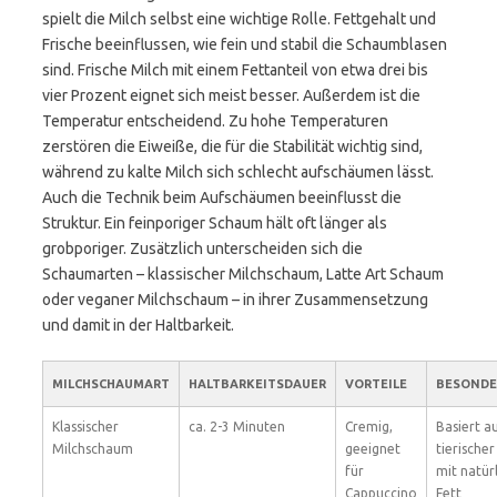
spielt die Milch selbst eine wichtige Rolle. Fettgehalt und
Frische beeinflussen, wie fein und stabil die Schaumblasen
sind. Frische Milch mit einem Fettanteil von etwa drei bis
vier Prozent eignet sich meist besser. Außerdem ist die
Temperatur entscheidend. Zu hohe Temperaturen
zerstören die Eiweiße, die für die Stabilität wichtig sind,
während zu kalte Milch sich schlecht aufschäumen lässt.
Auch die Technik beim Aufschäumen beeinflusst die
Struktur. Ein feinporiger Schaum hält oft länger als
grobporiger. Zusätzlich unterscheiden sich die
Schaumarten – klassischer Milchschaum, Latte Art Schaum
oder veganer Milchschaum – in ihrer Zusammensetzung
und damit in der Haltbarkeit.
MILCHSCHAUMART
HALTBARKEITSDAUER
VORTEILE
BESONDE
Klassischer
ca. 2-3 Minuten
Cremig,
Basiert a
Milchschaum
geeignet
tierischer
für
mit natür
Cappuccino
Fett