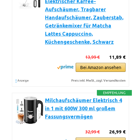
Elektrischer Kaffee-
Aufschäumer, Tragbarer
Handaufschäumer, Zauberstab,
Getränkemixer für Matcha
Lattes Cappuccino,
Küchengeschenke, Schwarz
13,99 €
11,89 €
Bei Amazon ansehen
*
Preis inkl. MwSt., zzgl. Versandkosten
Anzeige
EMPFEHLUNG
Milchaufschäumer Elektrisch 4
in 1 mit 600W 300 ml großem
Fassungsvermögen
32,99 €
26,99 €