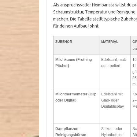
Als anspruchsvoller Heimbarista willst du 
Schaumstruktur, Temperatur und Reinigung. H
machen. Die Tabelle stellt typische Zubehört
für deinen Aufbau lohnt.
ZUBEHÖR
MATERIAL
GR
O
Milchkanne (Frothing
Edelstahl, matt
15
Pitcher)
oder poliert
1 l
gä
35
ml
Milchthermometer (Clip
Edelstahl mit
Ko
oder Digital)
Glas- oder
2–
Digitaldisplay
Me
Dampflanzen-
Silikon- oder
Sc
Reinigungsbürste
Nylonborsten
Bü