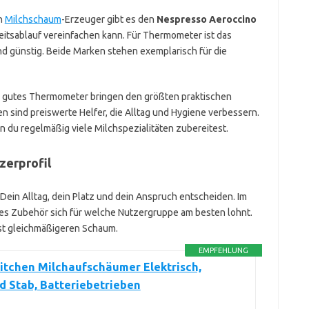
en
Milchschaum
-Erzeuger gibt es den
Nespresso Aeroccino
beitsablauf vereinfachen kann. Für Thermometer ist das
nd günstig. Beide Marken stehen exemplarisch für die
 gutes Thermometer bringen den größten praktischen
 sind preiswerte Helfer, die Alltag und Hygiene verbessern.
 du regelmäßig viele Milchspezialitäten zubereitest.
erprofil
Dein Alltag, dein Platz und dein Anspruch entscheiden. Im
hes Zubehör sich für welche Nutzergruppe am besten lohnt.
st gleichmäßigeren Schaum.
EMPFEHLUNG
itchen Milchaufschäumer Elektrisch,
 Stab, Batteriebetrieben