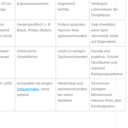
–20 cm
Espressomaschinen
Hygienisch
Verlängert
nge
wichtig.
Lebensdauer der
Dampflanze.
ein,
Gerätespezifisch; z. B.
Einfach abspülen;
Gute Investition,
ssend
Braun, Philips, Bodum
manche Teile
wenn Quirl
m Gerät
spülmaschinenfest
verschleißt. Achte
auf Originalteile.
riabel,
Universal für
Leicht zu reinigen.
Günstig und
mpakt
Arbeitsfläche
Spülmaschinenfest
praktisch. Schützt
Oberflächen und
reduziert
Reinigungsaufwand.
0–1000
Kompatibel mit einigen
Abnehmbar und
Sinnvoll bei
Vollautomaten
, sonst
spülmaschinenfest
häufigem
separat
bei vielen
Milchkonsum.
Modellen
Höherer Preis, aber
Komfortgewinn.