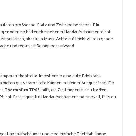
ialitäten pro Woche. Platz und Zeit sind begrenzt.
Ein
uger
oder ein batteriebetriebener Handaufschäumer reicht
ist praktisch, aber kein Muss. Achte auf leicht zu reinigende
sfläche und reduziert Reinigungsaufwand.
Temperaturkontrolle. Investiere in eine gute Edelstahl-
 bieten gut verarbeitete Kannen mit feiner Ausgussform. Ein
das
ThermoPro TP03
, hilft, die Zieltemperatur zu treffen.
licht. Ersatzquirl für Handaufschäumer sind sinnvoll, falls du
stiger Handaufschäumer und eine einfache Edelstahlkanne