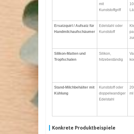
mit
10
Kunststoffgriff
Lä
Ersatzquirl / Aufsatz für
Edelstahl oder
Kl
Handmilchaufschäumer
Kunststoff
pa
zu
Silikon-Matten und
Silikon,
Va
Tropfschalen
hitzebeständig
ko
Stand-Milchbehälter mit
Kunststoff oder
20
Kühlung
doppelwandiger
ml
Edelstahl
Konkrete Produktbeispiele