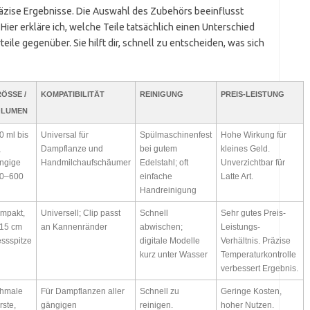
präzise Ergebnisse. Die Auswahl des Zubehörs beeinflusst
ier erkläre ich, welche Teile tatsächlich einen Unterschied
eile gegenüber. Sie hilft dir, schnell zu entscheiden, was sich
ÖSSE / V
KOMPATIBILITÄT
REINIGUNG
PREIS-LEISTUNG
LUMEN
0 ml bis
Universal für
Spülmaschinenfest
Hohe Wirkung für
,
Dampflanze und
bei gutem
kleines Geld.
ngige
Handmilchaufschäumer
Edelstahl; oft
Unverzichtbar für
0–600
einfache
Latte Art.
Handreinigung
mpakt,
Universell; Clip passt
Schnell
Sehr gutes Preis-
15 cm
an Kannenränder
abwischen;
Leistungs-
ssspitze
digitale Modelle
Verhältnis. Präzise
kurz unter Wasser
Temperaturkontrolle
verbessert Ergebnis.
hmale
Für Dampflanzen aller
Schnell zu
Geringe Kosten,
rste,
gängigen
reinigen.
hoher Nutzen.