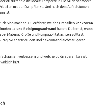
r du triffst nie die ideale Temperatur. Die Milch schmeckt
m Arbeiten mit der Dampflanze. Und nach dem Aufschäumen
ng ist.
klich Sinn machen. Du erfährst, welche Utensilien
konkreten
rkontrolle und Reinigungsaufwand
haben. Du lernst,
wann
bei Material, Größe und Kompatibilität achten solltest.
Alltag. So sparst du Zeit und bekommst gleichmäßigeren
Aufschäumen verbessern und welche du dir sparen kannst,
wirklich hilft.
ich