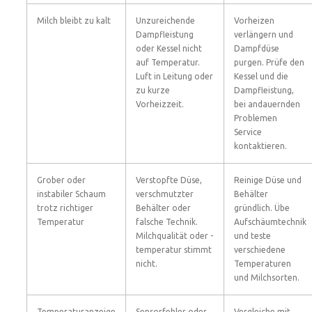
Milch bleibt zu kalt
Unzureichende
Vorheizen
Dampfleistung
verlängern und
oder Kessel nicht
Dampfdüse
auf Temperatur.
purgen. Prüfe den
Luft in Leitung oder
Kessel und die
zu kurze
Dampfleistung,
Vorheizzeit.
bei andauernden
Problemen
Service
kontaktieren.
Grober oder
Verstopfte Düse,
Reinige Düse und
instabiler Schaum
verschmutzter
Behälter
trotz richtiger
Behälter oder
gründlich. Übe
Temperatur
falsche Technik.
Aufschäumtechnik
Milchqualität oder -
und teste
temperatur stimmt
verschiedene
nicht.
Temperaturen
und Milchsorten.
Temperaturanzeige
Sensorfehler oder
Vergleiche mit