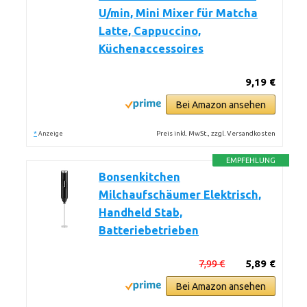
U/min, Mini Mixer für Matcha
Latte, Cappuccino,
Küchenaccessoires
9,19 €
Bei Amazon ansehen
*
Preis inkl. MwSt., zzgl. Versandkosten
Anzeige
EMPFEHLUNG
Bonsenkitchen
Milchaufschäumer Elektrisch,
Handheld Stab,
Batteriebetrieben
7,99 €
5,89 €
Bei Amazon ansehen