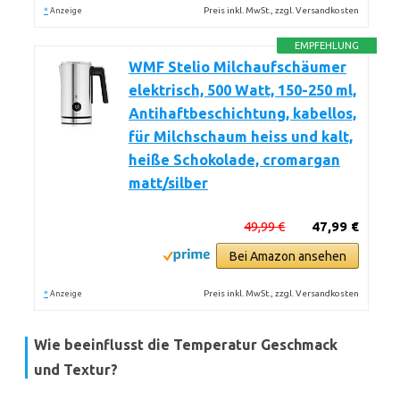
*
Preis inkl. MwSt., zzgl. Versandkosten
Anzeige
EMPFEHLUNG
WMF Stelio Milchaufschäumer
elektrisch, 500 Watt, 150-250 ml,
Antihaftbeschichtung, kabellos,
für Milchschaum heiss und kalt,
heiße Schokolade, cromargan
matt/silber
49,99 €
47,99 €
Bei Amazon ansehen
*
Preis inkl. MwSt., zzgl. Versandkosten
Anzeige
Wie beeinflusst die Temperatur Geschmack
und Textur?