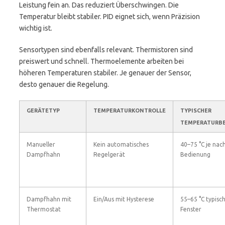
Leistung fein an. Das reduziert Überschwingen. Die
Temperatur bleibt stabiler. PID eignet sich, wenn Präzision
wichtig ist.
Sensortypen sind ebenfalls relevant. Thermistoren sind
preiswert und schnell. Thermoelemente arbeiten bei
höheren Temperaturen stabiler. Je genauer der Sensor,
desto genauer die Regelung.
GERÄTETYP
TEMPERATURKONTROLLE
TYPISCHER
TEMPERATURBE
Manueller
Kein automatisches
40–75 °C je nac
Dampfhahn
Regelgerät
Bedienung
Dampfhahn mit
Ein/Aus mit Hysterese
55–65 °C typisc
Thermostat
Fenster