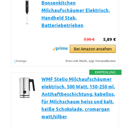
Bonsenkitchen
Milchaufschäumer Elektrisch,
Handheld Stab,
Batteriebetrieben
7,99 €
5,89 €
Bei Amazon ansehen
*
Preis inkl. MwSt., zzgl. Versandkosten
Anzeige
EMPFEHLUNG
WMF Stelio Milchaufschäumer
elektrisch, 500 Watt, 150-250 ml,
Antihaftbeschichtung, kabellos,
für Milchschaum heiss und kalt,
heiße Schokolade, cromargan
matt/silber