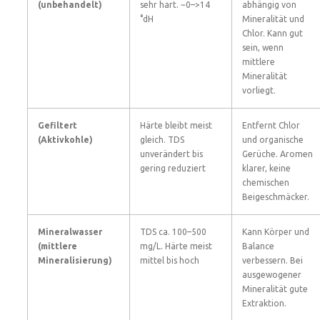
(unbehandelt)
sehr hart. ~0–>14
abhängig von
°dH
Mineralität und
Chlor. Kann gut
sein, wenn
mittlere
Mineralität
vorliegt.
Gefiltert
Härte bleibt meist
Entfernt Chlor
(Aktivkohle)
gleich. TDS
und organische
unverändert bis
Gerüche. Aromen
gering reduziert
klarer, keine
chemischen
Beigeschmäcker.
Mineralwasser
TDS ca. 100–500
Kann Körper und
(mittlere
mg/L. Härte meist
Balance
Mineralisierung)
mittel bis hoch
verbessern. Bei
ausgewogener
Mineralität gute
Extraktion.