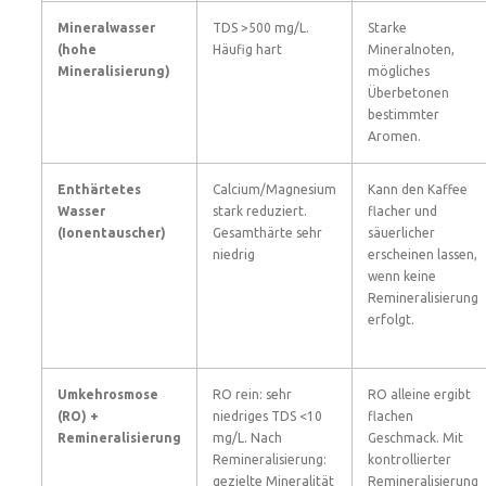
Mineralwasser
TDS >500 mg/L.
Starke
(hohe
Häufig hart
Mineralnoten,
Mineralisierung)
mögliches
Überbetonen
bestimmter
Aromen.
Enthärtetes
Calcium/Magnesium
Kann den Kaffee
Wasser
stark reduziert.
flacher und
(Ionentauscher)
Gesamthärte sehr
säuerlicher
niedrig
erscheinen lassen,
wenn keine
Remineralisierung
erfolgt.
Umkehrosmose
RO rein: sehr
RO alleine ergibt
(RO) +
niedriges TDS <10
flachen
Remineralisierung
mg/L. Nach
Geschmack. Mit
Remineralisierung:
kontrollierter
gezielte Mineralität
Remineralisierung