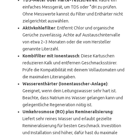
TDS-Meter oder Härte-Teststreifen
: Kaufe ein
einfaches Messgerät, um TDS oder °dH zu prüfen.
Ohne Messwerte kannst du Filter und Enthärter nicht
zielgerichtet auswählen.
Aktivkohlefilter
: Entfernt Chlor und organische
Gerüche zuverlässig. Achte auf Austauschintervalle
von etwa 2–3 Monaten oder die vom Hersteller
genannte Literzahl.
Kombifilter mit Ionentausch
: Diese Kartuschen
reduzieren Kalk und entfernen Geschmacksstörer.
Prüfe die Kompatibilität mit deinem Vollautomaten und
die maximalen Literangaben.
Wasserenthärter (Ionentauscher-Anlage)
:
Geeignet, wenn dein Leitungswasser sehr hart ist.
Beachte, dass Natrium ins Wasser gelangen kann und
gelegentliche Regeneration nötig ist.
Umkehrosmose (RO) plus Remineralisierung
:
Liefert sehr reines Wasser und erlaubt gezielte
Remineralisierung für besten Geschmack. Investition
und Installation sind höher, dafür hast du maximale