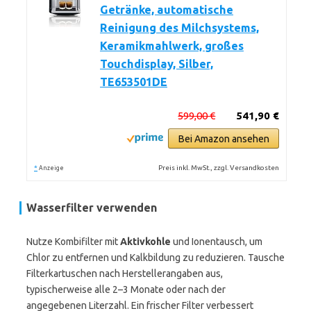
Getränke, automatische
Reinigung des Milchsystems,
Keramikmahlwerk, großes
Touchdisplay, Silber,
TE653501DE
599,00 €
541,90 €
Bei Amazon ansehen
*
Preis inkl. MwSt., zzgl. Versandkosten
Anzeige
Wasserfilter verwenden
Nutze Kombifilter mit
Aktivkohle
und Ionentausch, um
Chlor zu entfernen und Kalkbildung zu reduzieren. Tausche
Filterkartuschen nach Herstellerangaben aus,
typischerweise alle 2–3 Monate oder nach der
angegebenen Literzahl. Ein frischer Filter verbessert