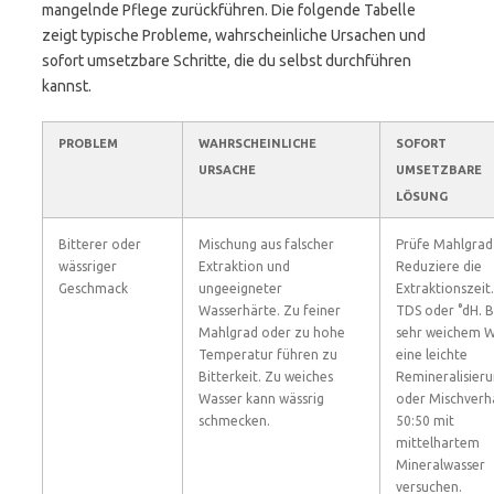
mangelnde Pflege zurückführen. Die folgende Tabelle
zeigt typische Probleme, wahrscheinliche Ursachen und
sofort umsetzbare Schritte, die du selbst durchführen
kannst.
PROBLEM
WAHRSCHEINLICHE
SOFORT
URSACHE
UMSETZBARE
LÖSUNG
Bitterer oder
Mischung aus falscher
Prüfe Mahlgrad
wässriger
Extraktion und
Reduziere die
Geschmack
ungeeigneter
Extraktionszeit.
Wasserhärte. Zu feiner
TDS oder °dH. B
Mahlgrad oder zu hohe
sehr weichem W
Temperatur führen zu
eine leichte
Bitterkeit. Zu weiches
Remineralisier
Wasser kann wässrig
oder Mischverhä
schmecken.
50:50 mit
mittelhartem
Mineralwasser
versuchen.