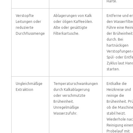
Härte.
Verstopfte
Ablagerungen von Kalk
Entferne und e
Leitungen oder
oder öligen Kaffeeölen.
den Wasserfilter
reduzierte
Alte oder gesättigte
Führe eine Rein
Durchflussmenge
Filterkartusche.
der Brüheinheit
durch. Bei
hartnäckigen
Verstopfungen 
Spül- oder Entf
Zyklus laut Ha
starten.
Ungleichmäßige
Temperaturschwankungen
Entkalke die
Extraktion
durch Kalkablagerung
Heizkreise und
oder verschmutzte
reinige die
Brüheinheit.
Brüheinheit. Pr
Unregelmäßige
ob die Maschin
Wasserzufuhr.
stabil heizt.
Wiederhole nac
Reinigung eine
Probelauf mit