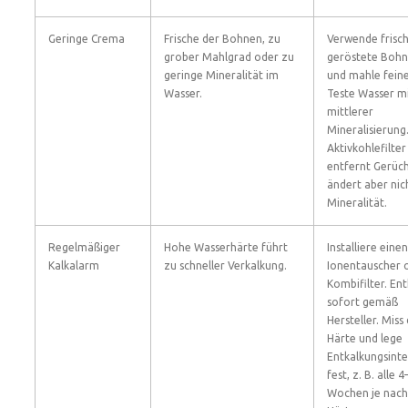
Geringe Crema
Frische der Bohnen, zu
Verwende frisc
grober Mahlgrad oder zu
geröstete Boh
geringe Mineralität im
und mahle feine
Wasser.
Teste Wasser m
mittlerer
Mineralisierung.
Aktivkohlefilter
entfernt Gerüc
ändert aber nic
Mineralität.
Regelmäßiger
Hohe Wasserhärte führt
Installiere einen
Kalkalarm
zu schneller Verkalkung.
Ionentauscher 
Kombifilter. En
sofort gemäß
Hersteller. Miss 
Härte und lege
Entkalkungsinte
fest, z. B. alle 
Wochen je nach