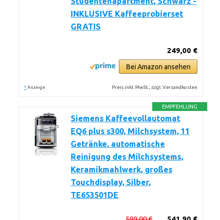
Studentenapartment, Schwarz -
INKLUSIVE Kaffeeprobierset
GRATIS
249,00 €
Bei Amazon ansehen
*
Preis inkl. MwSt., zzgl. Versandkosten
Anzeige
EMPFEHLUNG
Siemens Kaffeevollautomat
EQ6 plus s300, Milchsystem, 11
Getränke, automatische
Reinigung des Milchsystems,
Keramikmahlwerk, großes
Touchdisplay, Silber,
TE653501DE
599,00 €
541,90 €