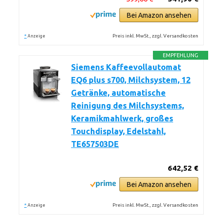
Bei Amazon ansehen
*
Preis inkl. MwSt., zzgl. Versandkosten
Anzeige
EMPFEHLUNG
Siemens Kaffeevollautomat
EQ6 plus s700, Milchsystem, 12
Getränke, automatische
Reinigung des Milchsystems,
Keramikmahlwerk, großes
Touchdisplay, Edelstahl,
TE657503DE
642,52 €
Bei Amazon ansehen
*
Preis inkl. MwSt., zzgl. Versandkosten
Anzeige