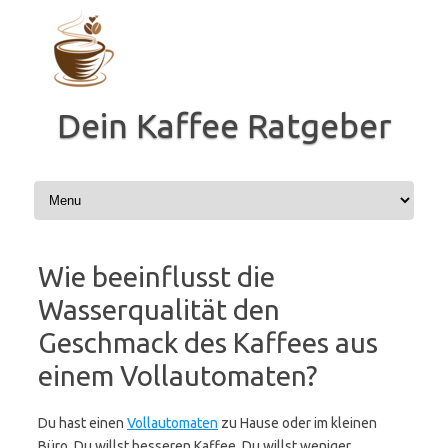
Zum
Inhalt
springen
Dein Kaffee Ratgeber
Wie beeinflusst die
Wasserqualität den
Geschmack des Kaffees aus
einem Vollautomaten?
Du hast einen
Vollautomaten
zu Hause oder im kleinen
Büro. Du willst besseren Kaffee. Du willst weniger