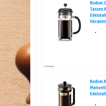
Bodum Ca
Tassen K
Edelstah
Hergeste
*
Anzeige
Bodum Ke
Manuelle
Edelstah