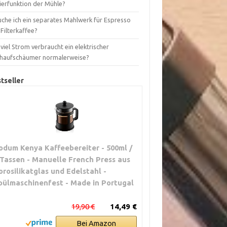
ierfunktion der Mühle?
uche ich ein separates Mahlwerk für Espresso
Filterkaffee?
viel Strom verbraucht ein elektrischer
chaufschäumer normalerweise?
tseller
odum Kenya Kaffeebereiter - 500ml /
 Tassen - Manuelle French Press aus
orosilikatglas und Edelstahl -
pülmaschinenfest - Made in Portugal
19,90 €
14,49 €
Bei Amazon