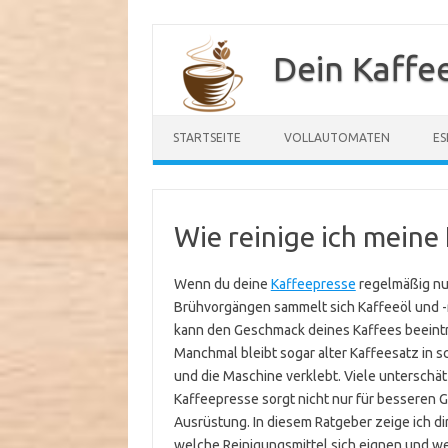
Zum
Inhalt
Dein Kaffe
springen
STARTSEITE
VOLLAUTOMATEN
ES
Wie reinige ich meine
Wenn du deine
Kaffeepresse
regelmäßig nut
Brühvorgängen sammelt sich Kaffeeöl und -
kann den Geschmack deines Kaffees beeinträ
Manchmal bleibt sogar alter Kaffeesatz in 
und die Maschine verklebt. Viele unterschätz
Kaffeepresse sorgt nicht nur für besseren 
Ausrüstung. In diesem Ratgeber zeige ich dir 
welche Reinigungsmittel sich eignen und wel