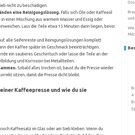
Dos
Sieb nicht zu beschädigen.
Bra
änden eine Reinigungslösung.
Falls sich Öle oder Kaffeeöl
und 
ie in einer Mischung aus warmem Wasser und Essig oder
inweichen. Lass die Teile etwa 15 Minuten darin liegen, bevor
Wie 
Mil
uf, alle Seifenreste und Reinigungslösungen komplett
ann den Kaffee später im Geschmack beeinträchtigen.
Bes
de ein sauberes Geschirrtuch oder lasse die Teile an der
lbildung und Korrosion bei Metallteilen.
usammen.
Sobald alles trocken ist, baust du die Presse wieder
orrekt sitzen, damit die Presse dicht bleibt.
B
einer Kaffeepresse und wie du sie
4
B
S
e
 noch Kaffeesatz im Glas oder am Sieb kleben. Wenn du