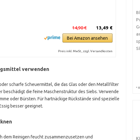
B
P
G
14,90 €
13,49 €
a
Bei Amazon ansehen
s
S
Preis inkl. MwSt., zzgl. Versandkosten
ngsmittel verwenden
er scharfe Scheuermittel, die das Glas oder den Metallfilter
*
A
er beschädigt die feine Maschenstruktur des Siebs. Verwende
mme oder Bürsten. Für hartnäckige Rückstände sind spezielle
Essig besser geeignet.
cknen
 nach dem Reinigen feucht zusammenzusetzen und
K