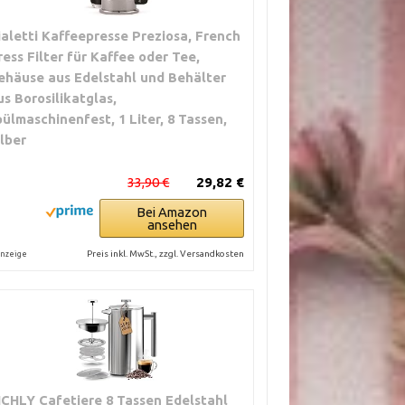
ialetti Kaffeepresse Preziosa, French
ress Filter für Kaffee oder Tee,
ehäuse aus Edelstahl und Behälter
us Borosilikatglas,
pülmaschinenfest, 1 Liter, 8 Tassen,
ilber
33,90 €
29,82 €
Bei Amazon
ansehen
Preis inkl. MwSt., zzgl. Versandkosten
nzeige
ICHLY Cafetiere 8 Tassen Edelstahl