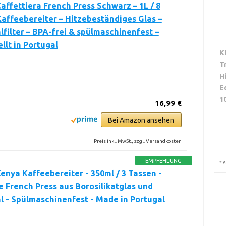
ffettiera French Press Schwarz – 1L / 8
affeebereiter – Hitzebeständiges Glas –
lfilter – BPA-frei & spülmaschinenfest –
llt in Portugal
K
T
H
E
1
16,99 €
Bei Amazon ansehen
Preis inkl. MwSt., zzgl. Versandkosten
EMPFEHLUNG
*
A
nya Kaffeebereiter - 350ml / 3 Tassen -
 French Press aus Borosilikatglas und
l - Spülmaschinenfest - Made in Portugal