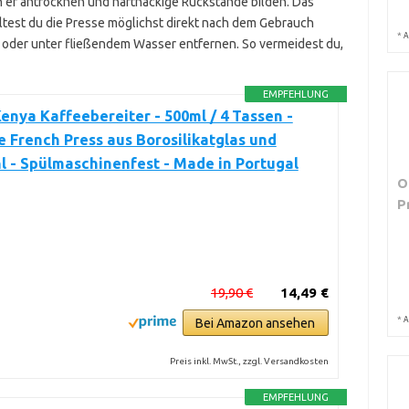
nn er antrocknen und hartnäckige Rückstände bilden. Das
ltest du die Presse möglichst direkt nach dem Gebrauch
*
A
 oder unter fließendem Wasser entfernen. So vermeidest du,
EMPFEHLUNG
nya Kaffeebereiter - 500ml / 4 Tassen -
 French Press aus Borosilikatglas und
l - Spülmaschinenfest - Made in Portugal
O
P
19,90 €
14,49 €
*
A
Bei Amazon ansehen
Preis inkl. MwSt., zzgl. Versandkosten
EMPFEHLUNG