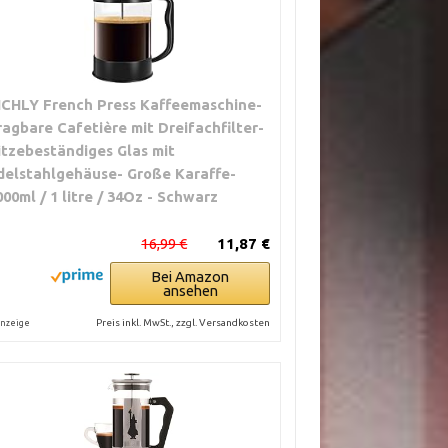
ICHLY French Press Kaffeemaschine-
ragbare Cafetière mit Dreifachfilter-
itzebeständiges Glas mit
delstahlgehäuse- Große Karaffe-
000ml / 1 litre / 34Oz - Schwarz
16,99 €
11,87 €
Bei Amazon
ansehen
Preis inkl. MwSt., zzgl. Versandkosten
nzeige