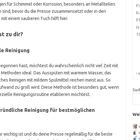
en für Schimmel oder Korrosion, besonders an Metallteilen.
F
ken sind, bevor du die Presse zusammensetzt oder in den
K
mit einem sauberen Tuch hilft hier.
F
I
 zu dir?
1
lle Reinigung
egonnen hast, möchtest du wahrscheinlich nicht viel Zeit mit
he Methoden ideal. Das Ausspülen mit warmem Wasser, das
*
A
hes Reinigen mit mildem Spülmittel reichen meist aus. So
Aufwand zu groß wird. Diese Methode ist besonders gut, wenn
Suc
pezielle Reinigungsroutine etablieren möchtest.
gründliche Reinigung für bestmöglichen
Wei
 wichtig ist und du deine Presse regelmäßig für die beste