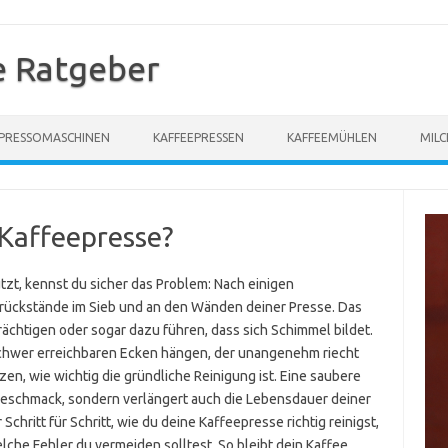
e Ratgeber
PRESSOMASCHINEN
KAFFEEPRESSEN
KAFFEEMÜHLEN
MIL
 Kaffeepresse?
zt, kennst du sicher das Problem: Nach einigen
rückstände im Sieb und an den Wänden deiner Presse. Das
chtigen oder sogar dazu führen, dass sich Schimmel bildet.
schwer erreichbaren Ecken hängen, der unangenehm riecht
en, wie wichtig die gründliche Reinigung ist. Eine saubere
Geschmack, sondern verlängert auch die Lebensdauer deiner
Schritt für Schritt, wie du deine Kaffeepresse richtig reinigst,
che Fehler du vermeiden solltest. So bleibt dein Kaffee