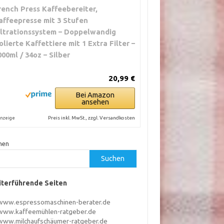
rench Press Kaffeebereiter,
affeepresse mit 3 Stufen
iltrationssystem – Doppelwandig
solierte Kaffettiere mit 1 Extra Filter –
000ml / 34oz – Silber
20,99 €
Bei Amazon
ansehen
Preis inkl. MwSt., zzgl. Versandkosten
nzeige
hen
Suchen
terführende Seiten
www.espressomaschinen-berater.de
www.kaffeemühlen-ratgeber.de
www.milchaufschäumer-ratgeber.de