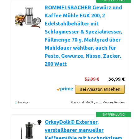
EMPFEHLUNG
ROMMELSBACHER Gewürz und
Kaffee Mühle EGK 200, 2
Edelstahlbehälter mit
Schlagmesser & Spezialmesser,
Füllmenge 70 g, Mahlgrad über
Mahldauer wählbar, auch für
Pesto, Gewürze, Nüsse, Zucker,
200 Watt
52,99 €
36,99 €
Bei Amazon ansehen
*
Preis inkl. MwSt., zzgl. Versandkosten
Anzeige
EMPFEHLUNG
OrkeyDolk® Externer,
verstellbarer manueller
Kaffeemühle mit hochpräzisem,