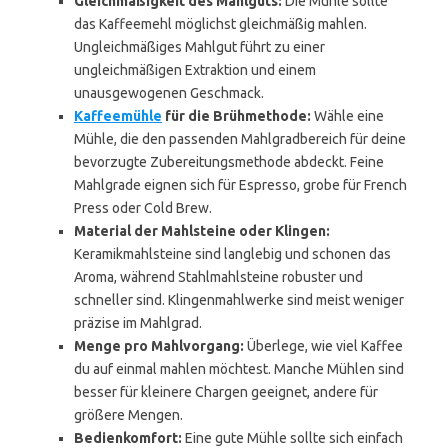
Gleichmäßigkeit des Mahlguts:
Die Mühle sollte
das Kaffeemehl möglichst gleichmäßig mahlen.
Ungleichmäßiges Mahlgut führt zu einer
ungleichmäßigen Extraktion und einem
unausgewogenen Geschmack.
Kaffeemühle
für die Brühmethode:
Wähle eine
Mühle, die den passenden Mahlgradbereich für deine
bevorzugte Zubereitungsmethode abdeckt. Feine
Mahlgrade eignen sich für Espresso, grobe für French
Press oder Cold Brew.
Material der Mahlsteine oder Klingen:
Keramikmahlsteine sind langlebig und schonen das
Aroma, während Stahlmahlsteine robuster und
schneller sind. Klingenmahlwerke sind meist weniger
präzise im Mahlgrad.
Menge pro Mahlvorgang:
Überlege, wie viel Kaffee
du auf einmal mahlen möchtest. Manche Mühlen sind
besser für kleinere Chargen geeignet, andere für
größere Mengen.
Bedienkomfort:
Eine gute Mühle sollte sich einfach