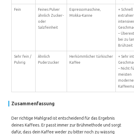
Fein
Feines Pulver
Espressomaschine,
+ Schnell
ähnlich Zucker-
Mokka-Kanne
extrahier
oder
intensive
Salzfeinheit
Geschma
– Überex
bei zu la
Brühzeit
Sehr fein /
Ähnlich
Herkömmlicher türkischer
+ Sehr in
Pulvrig
Puderzucker
Kaffee
Geschma
– Nicht fü
meisten
moderne
Kaffeema
Zusammenfassung
Der richtige Mahlgrad ist entscheidend für das Ergebnis
deines Kaffees. Er passt immer zur Brühmethode und sorgt
dafür, dass dein Kaffee weder zu bitter noch zu wässrig