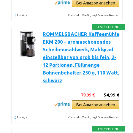
Bei Amazon ansehen
*
Preis inkl. MwSt., zzgl. Versandkosten
Anzeige
EMPFEHLUNG
ROMMELSBACHER Kaffeemühle
EKM 200 – aromaschonendes
Scheibenmahlwerk, Mahlgrad
einstellbar von grob bis fein, 2-
12 Portionen, Füllmenge
Bohnenbehälter 250 g, 110 Watt,
schwarz
79,99 €
54,99 €
Bei Amazon ansehen
*
Preis inkl. MwSt., zzgl. Versandkosten
Anzeige
EMPFEHLUNG