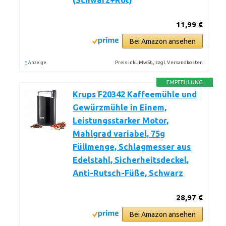
(Schwarz+Rot)
11,99 €
Bei Amazon ansehen
*
Preis inkl. MwSt., zzgl. Versandkosten
Anzeige
EMPFEHLUNG
Krups F20342 Kaffeemühle und
Gewürzmühle in Einem,
Leistungsstarker Motor,
Mahlgrad variabel, 75g
Füllmenge, Schlagmesser aus
Edelstahl, Sicherheitsdeckel,
Anti-Rutsch-Füße, Schwarz
28,97 €
Bei Amazon ansehen