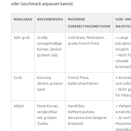
oder Geschmack anpassen kannst.
MAHLGRAD
BESCHREIBUNG
PASSENDE
VOR- UN
ZUBEREITUNGSMETHODE
NACHTEI
Sehr grob
Große,
Cold Brew, Perkolator,
+ Lange
unregelmäßige
grobe French Press
Extrakti
Körner, ähnlich
möglich
grobem Salz
– Nicht f
schnelle
Brühmet
Grob
Körnung
French Press,
+ Aromat
ähnlich grobem
Kaltbrühverfahren
und voll
Sand
– Nicht g
für Filte
Mittel
Feine Körner,
Handfilter,
+ Vielseit
vergleichbar
Kaffeemaschine,
einsetzb
mit grobem
Aeropress (mit längerer
– Je nach
Zucker
Brühzeit)
Maschine
anpassba