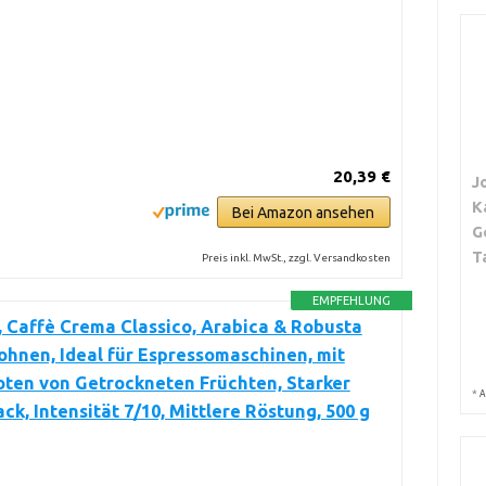
20,39 €
J
K
Bei Amazon ansehen
G
T
Preis inkl. MwSt., zzgl. Versandkosten
EMPFEHLUNG
 Caffè Crema Classico, Arabica & Robusta
hnen, Ideal für Espressomaschinen, mit
ten von Getrockneten Früchten, Starker
*
A
k, Intensität 7/10, Mittlere Röstung, 500 g