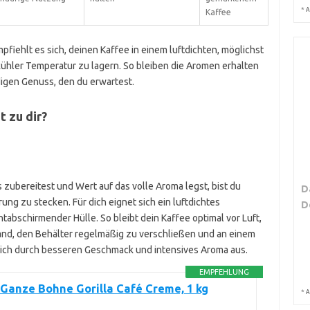
*
A
Kaffee
iehlt es sich, deinen Kaffee in einem luftdichten, möglichst
kühler Temperatur zu lagern. So bleiben die Aromen erhalten
digen Genuss, den du erwartest.
 zu dir?
zubereitest und Wert auf das volle Aroma legst, bist du
D
ung zu stecken. Für dich eignet sich ein luftdichtes
D
tabschirmender Hülle. So bleibt dein Kaffee optimal vor Luft,
and, den Behälter regelmäßig zu verschließen und an einem
sich durch besseren Geschmack und intensives Aroma aus.
EMPFEHLUNG
Ganze Bohne Gorilla Café Creme, 1 kg
*
A