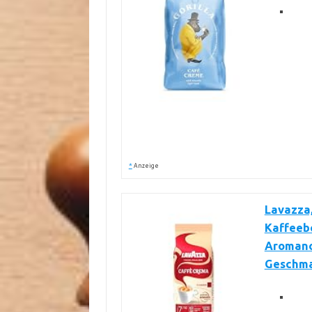
*
Anzeige
Lavazza,
Kaffeebo
Aromano
Geschmac