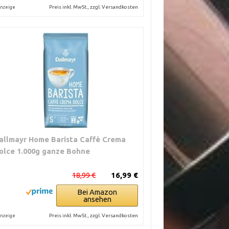
Preis inkl. MwSt., zzgl. Versandkosten
nzeige
allmayr Home Barista Caffè Crema
olce 1.000g ganze Bohne
18,99 €
16,99 €
Bei Amazon
ansehen
Preis inkl. MwSt., zzgl. Versandkosten
nzeige