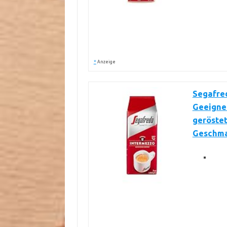
*
Anzeige
Segafred
Geeignet
geröstet
Geschm