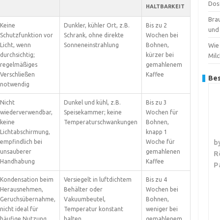
Dos
HALTBARKEIT
Bra
Keine
Dunkler, kühler Ort, z.B.
Bis zu 2
und 
Schutzfunktion vor
Schrank, ohne direkte
Wochen bei
Licht, wenn
Sonneneinstrahlung
Bohnen,
Wie 
durchsichtig;
kürzer bei
Mil
regelmäßiges
gemahlenem
Verschließen
Kaffee
Bes
notwendig
Nicht
Dunkel und kühl, z.B.
Bis zu 3
wiederverwendbar,
Speisekammer; keine
Wochen für
keine
Temperaturschwankungen
Bohnen,
Lichtabschirmung,
knapp 1
b
empfindlich bei
Woche für
unsauberer
gemahlenen
R
Handhabung
Kaffee
P
Kondensation beim
Versiegelt in luftdichtem
Bis zu 4
Herausnehmen,
Behälter oder
Wochen bei
Geruchsübernahme,
Vakuumbeutel,
Bohnen,
nicht ideal für
Temperatur konstant
weniger bei
häufige Nutzung
halten
gemahlenem