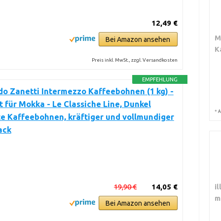
12,49 €
M
Bei Amazon ansehen
K
Preis inkl. MwSt., zzgl. Versandkosten
EMPFEHLUNG
o Zanetti Intermezzo Kaffeebohnen (1 kg) -
 für Mokka - Le Classiche Line, Dunkel
*
A
e Kaffeebohnen, kräftiger und vollmundiger
ack
i
19,90 €
14,05 €
m
Bei Amazon ansehen