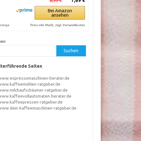
8,99 €
7,69 €
Bei Amazon
ansehen
Preis inkl. MwSt., zzgl. Versandkosten
nzeige
hen
Suchen
terführende Seiten
www.espressomaschinen-berater.de
www.kaffeemühlen-ratgeber.de
www.milchaufschäumer-ratgeber.de
www.kaffeevollautomaten-berater.de
www.kaffeepressen-ratgeber.de
www.dein-kaffeemaschinen-ratgeber.de