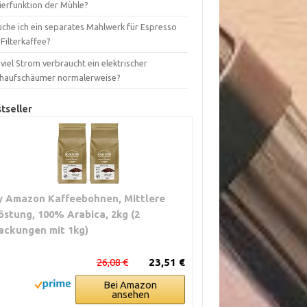
ierfunktion der Mühle?
uche ich ein separates Mahlwerk für Espresso
Filterkaffee?
viel Strom verbraucht ein elektrischer
chaufschäumer normalerweise?
tseller
y Amazon Kaffeebohnen, Mittlere
östung, 100% Arabica, 2kg (2
ackungen mit 1kg)
26,08 €
23,51 €
Bei Amazon
ansehen