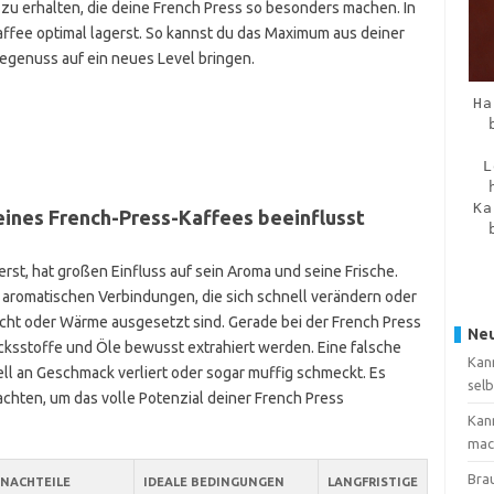
u erhalten, die deine French Press so besonders machen. In
Kaffee optimal lagerst. So kannst du das Maximum aus deiner
egenuss auf ein neues Level bringen.
Ha
L
Ka
eines French-Press-Kaffees beeinflusst
rst, hat großen Einfluss auf sein Aroma und seine Frische.
aromatischen Verbindungen, die sich schnell verändern oder
 Licht oder Wärme ausgesetzt sind. Gerade bei der French Press
Neu
macksstoffe und Öle bewusst extrahiert werden. Eine falsche
Kan
ll an Geschmack verliert oder sogar muffig schmeckt. Es
sel
 achten, um das volle Potenzial deiner French Press
Kan
mac
Brau
NACHTEILE
IDEALE BEDINGUNGEN
LANGFRISTIGE