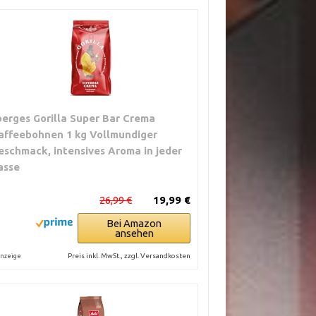
oerges Gorilla Super Bar Crema
affeebohnen 1 kg Vollmundiger
eschmack, intensives Aroma in jeder
asse
26,99 €
19,99 €
Bei Amazon
ansehen
Preis inkl. MwSt., zzgl. Versandkosten
nzeige