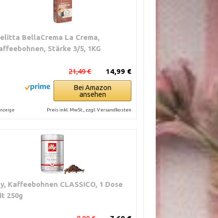
elitta BellaCrema La Crema,
affeebohnen, Stärke 3/5, 1KG
21,49 €
14,99 €
Bei Amazon
ansehen
Preis inkl. MwSt., zzgl. Versandkosten
nzeige
lly, Kaffeebohnen CLASSICO, 1 Dose
it 250g