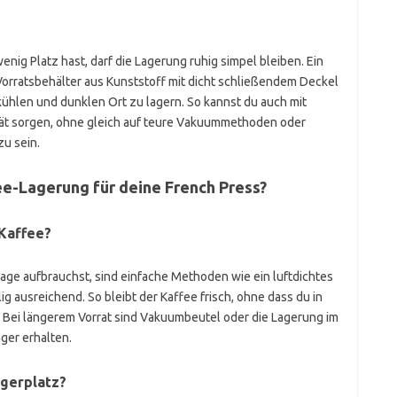
nig Platz hast, darf die Lagerung ruhig simpel bleiben. Ein
Vorratsbehälter aus Kunststoff mit dicht schließendem Deckel
 kühlen und dunklen Ort zu lagern. So kannst du auch mit
tät sorgen, ohne gleich auf teure Vakuummethoden oder
u sein.
fee-Lagerung für deine French Press?
 Kaffee?
ge aufbrauchst, sind einfache Methoden wie ein luftdichtes
g ausreichend. So bleibt der Kaffee frisch, ohne dass du in
 Bei längerem Vorrat sind Vakuumbeutel oder die Lagerung im
nger erhalten.
gerplatz?